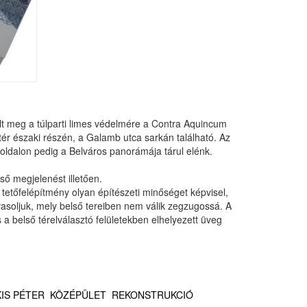
pült meg a túlparti limes védelmére a Contra Aquincum
 tér északi részén, a Galamb utca sarkán található. Az
ti oldalon pedig a Belváros panorámája tárul elénk.
lső megjelenést illetően.
A tetőfelépítmény olyan építészeti minőséget képvisel,
vasoljuk, mely belső tereiben nem válik zegzugossá. A
a belső térelválasztó felületekben elhelyezett üveg
KIS PÉTER
KÖZÉPÜLET
REKONSTRUKCIÓ