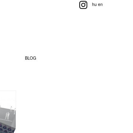
hu
en
BLOG