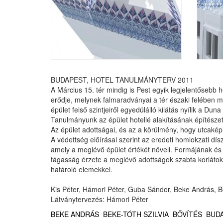
BUDAPEST, HOTEL TANULMÁNYTERV 2011
A Március 15. tér mindig is Pest egyik legjelentősebb h
erődje, melynek falmaradványai a tér északi felében ma
épület felső szintjeiről egyedülálló kilátás nyílik a Du
Tanulmányunk az épület hotellé alakításának építészeti
Az épület adottságai, és az a körülmény, hogy utcaképi v
A védettség előírásai szerint az eredeti homlokzati dís
amely a meglévő épület értékét növeli. Formájának és 
tágasság érzete a meglévő adottságok szabta korlátok k
határoló elemekkel.
Kis Péter, Hámori Péter, Guba Sándor, Beke András, B
Látványtervezés: Hámori Péter
BEKE ANDRÁS
BEKE-TÓTH SZILVIA
BŐVÍTÉS
BUD