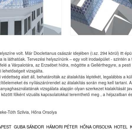
elyszíne volt. Már Diocletianus császár idejében (i.sz. 294 körül) itt é
 is láthatóak. Tervezési helyszínünk – egy volt irodaépület - szintén a
na felé a Várpalotára, az Erzsébet hídra, mögötte a Gellérthegyre, a pes
 lehetőségeit vizsgálta.
édettség alatt áll, behatárolták az átalakítás léptékét, legalábbis a kü
zítőelemeket és nyílászárórendet az átalakítás során meg kell tartani. 
anyaghasználatának vizsgálata alapján olyan szerkezet kialakítását ja
özött főként vizuális kapcsolatokkal teremthető meg , a héjazatban és 
eke-Tóth Szilvia, Hőna Orsolya
APEST
GUBA SÁNDOR
HÁMORI PÉTER
HŐNA ORSOLYA
HOTEL