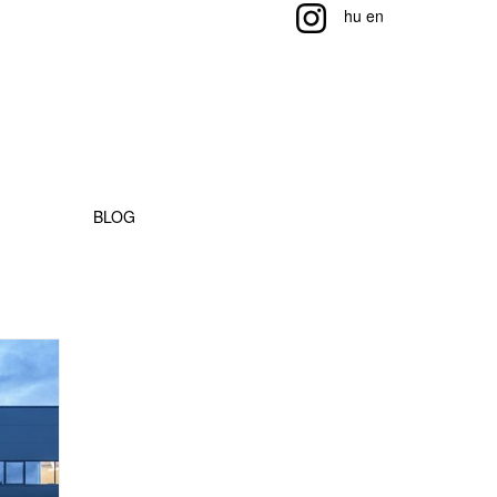
hu
en
BLOG