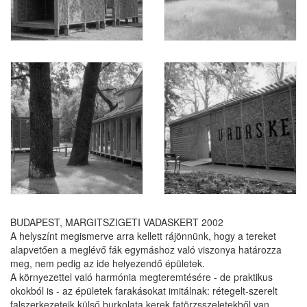
BUDAPEST, MARGITSZIGETI VADASKERT 2002
A helyszínt megismerve arra kellett rájönnünk, hogy a tereket
alapvetően a meglévő fák egymáshoz való viszonya határozza
meg, nem pedig az ide helyezendő épületek.
A környezettel való harmónia megteremtésére - de praktikus
okokból is - az épületek farakásokat imitálnak: rétegelt-szerelt
falszerkezeteik külső burkolata kerek fatörzsszeletekből van