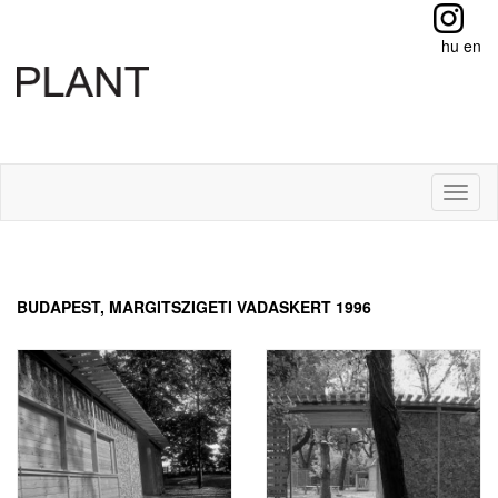
hu
en
Toggl
naviga
BUDAPEST, MARGITSZIGETI VADASKERT 1996