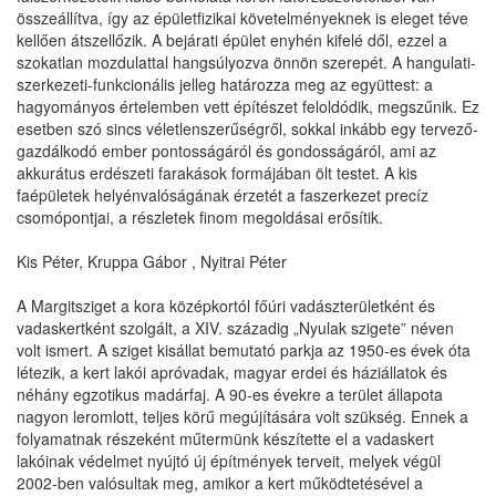
összeállítva, így az épületfizikai követelményeknek is eleget téve
kellően átszellőzik. A bejárati épület enyhén kifelé dől, ezzel a
szokatlan mozdulattal hangsúlyozva önnön szerepét. A hangulati-
szerkezeti-funkcionális jelleg határozza meg az együttest: a
hagyományos értelemben vett építészet feloldódik, megszűnik. Ez
esetben szó sincs véletlenszerűségről, sokkal inkább egy tervező-
gazdálkodó ember pontosságáról és gondosságáról, ami az
akkurátus erdészeti farakások formájában ölt testet. A kis
faépületek helyénvalóságának érzetét a faszerkezet precíz
csomópontjai, a részletek finom megoldásai erősítik.
Kis Péter, Kruppa Gábor , Nyitrai Péter
A Margitsziget a kora középkortól főúri vadászterületként és
vadaskertként szolgált, a XIV. századig „Nyulak szigete” néven
volt ismert. A sziget kisállat bemutató parkja az 1950-es évek óta
létezik, a kert lakói apróvadak, magyar erdei és háziállatok és
néhány egzotikus madárfaj. A 90-es évekre a terület állapota
nagyon leromlott, teljes körű megújítására volt szükség. Ennek a
folyamatnak részeként műtermünk készítette el a vadaskert
lakóinak védelmet nyújtó új építmények terveit, melyek végül
2002-ben valósultak meg, amikor a kert működtetésével a