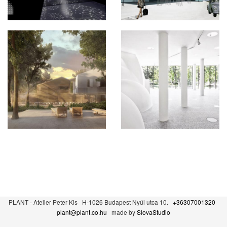
PLANT - Atelier Peter Kis H-1026 Budapest Nyúl utca 10.
+36307001320
plant@plant.co.hu
made by
SlovaStudio