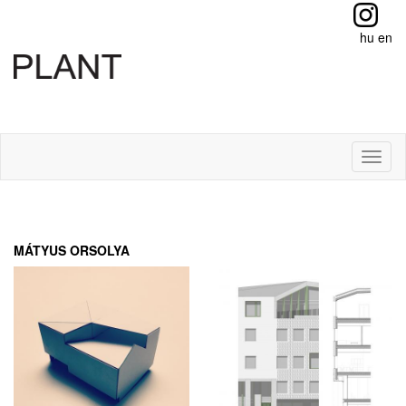
hu
en
Toggl
naviga
MÁTYUS ORSOLYA