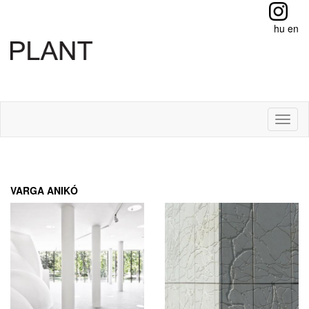
hu
en
Toggl
naviga
VARGA ANIKÓ